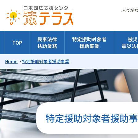
ふりが
民事法律
特定援助対象者
被災
TOP
扶助業務
援助事業
震災法
Home
>
特定援助対象者援助事業
特定援助対象者援助事