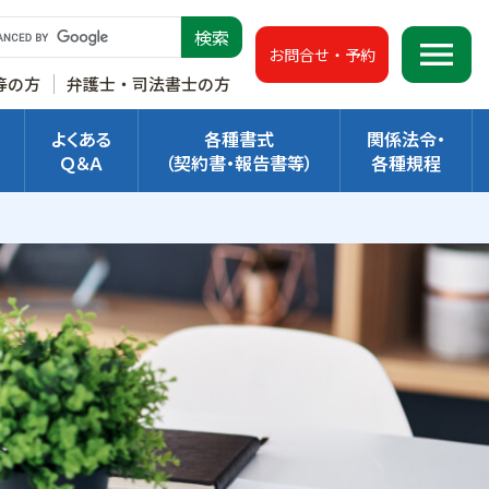
menu
お問合せ・予約
等の方
弁護士・司法書士の方
よくある
各種書式
関係法令・
Ｑ＆Ａ
（契約書・報告書等）
各種規程