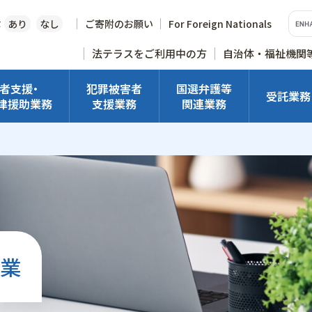
な
あり
なし
ご寄附のお願い
For Foreign Nationals
法テラスをご利用中の方
自治体・福祉機関
者支援・
犯罪被害者
国選弁護等
受託業務
律援助業務
支援業務
関連業務
業