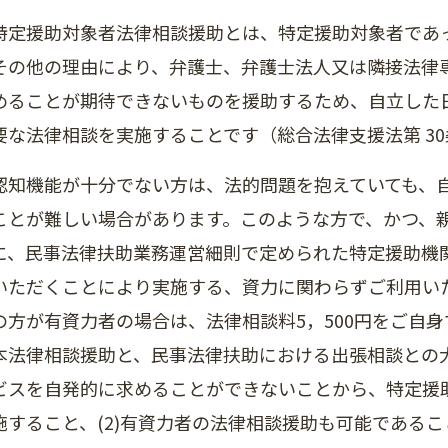
特定援助対象者法律相談援助とは、特定援助対象者であ
その他の理由により、弁護士、弁護士法人又は隣接法律
めることが期待できないものを援助するため、自立した
要な法律相談を実施することです（総合法律支援法第 30条
認知機能が十分でない方は、法的問題を抱えていても、
ことが難しい場合があります。このような方で、かつ、
に、民事法律扶助業務運営細則で定められた特定援助機
いただくことにより実施する、資力に関わらずご利用い
の方が有資力者の場合は、法律相談料5，500円をご自
本法律相談援助と、民事法律扶助における出張相談との大
ビスを自発的に求めることができないことから、特定援
施すること、(2)有資力者の法律相談援助も可能であるこ