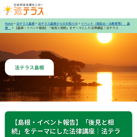
Home
>
法テラス島根
>
法テラス島根からのお知らせ
>
イベント（相談会・法教育等） 島
根
>
【島根・イベント報告】「後見と相続」をテーマにした法律講座｜法テラス
法テラス島根
【島根・イベント報告】「後見と相
続」をテーマにした法律講座｜法テラ