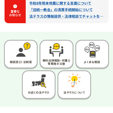
令和8年熊本地震に関する支援について
error
「旧統一教会」の清算手続開始について
重要な
お知らせ
法テラスの情報提供・法律相談でチャットを通じてお金を請求することはありません！
無料法律相談・
弁護士
相談窓口・法制度
よくある
相談
等費用の立替
お近くの法テラス
法テラス
について