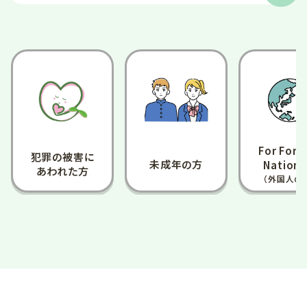
誹謗中傷・いじめ
示談・裁判手続など
list
一覧をみる
For Fore
犯罪の被害に
未成年の方
Nationa
あわれた方
（外国人の