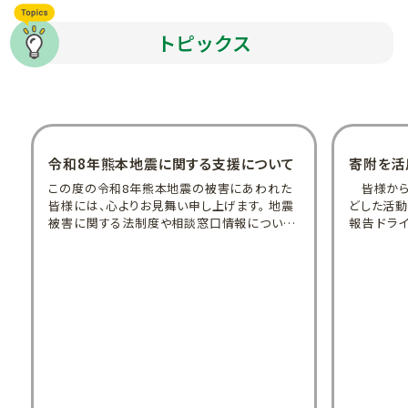
トピックス
令和8年熊本地震に関する支援について
寄附を活
この度の令和8年熊本地震の被害にあわれた
皆様から
皆様には、心よりお見舞い申し上げます。 地震
どした活動に
被害に関する法制度や相談窓口情報について
報告 ドライバーMの「法テラス号」運行日誌1～
当ページに掲載しておりますのでご利用くださ
4 ドライ
い。 目次 令和8年熊本地震 法律問題Q＆A
ドライバー
令和8年熊本地震の被害にあわれた法テラス
法テラスの
ご利用者の方へ 関係機関支援情報 令和8年熊
けたい 困
本地震 法律問題Q＆A 令和８年熊本地震に関
ない方法
する法律問題Q＆Aを作成しま...
「アウトリ
若者...