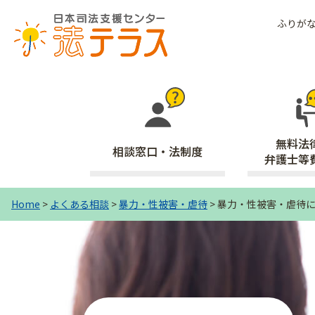
ふりが
無料法
相談窓口・法制度
弁護士等
Home
>
よくある相談
>
暴力・性被害・虐待
>
暴力・性被害・虐待