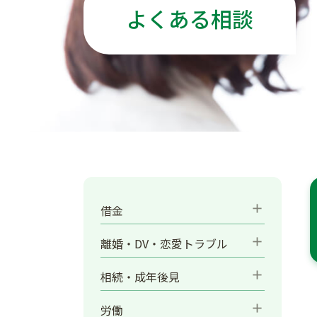
よくある相談
add
借金
add
離婚・DV・恋愛トラブル
add
相続・成年後見
add
労働