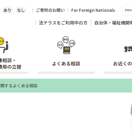
な
あり
なし
ご寄附のお願い
For Foreign Nationals
法テラスをご利用中の方
自治体・福祉機関
律相談・
よくある
相談
お近くの
費用の立替
に関するよくある相談