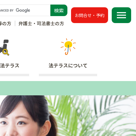
menu
お問合せ・予約
等の方
弁護士・司法書士の方
法テラス
法テラス
について