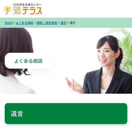
Home
>
よくある相談
>
相続・成年後見
>
遺言
>
遺言
よくある相談
遺言