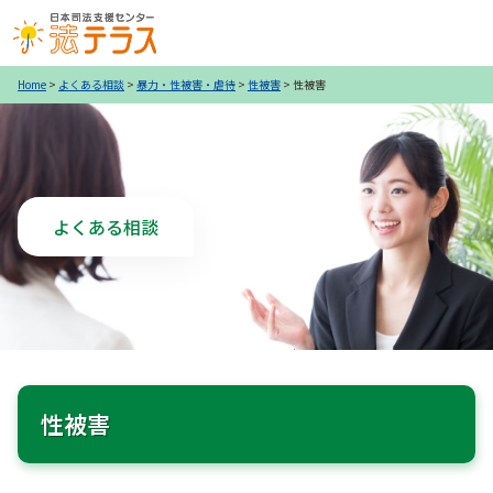
Home
>
よくある相談
>
暴力・性被害・虐待
>
性被害
>
性被害
よくある相談
性被害