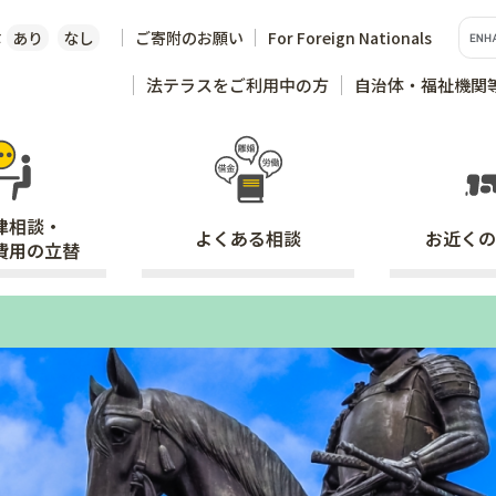
な
あり
なし
ご寄附のお願い
For Foreign Nationals
法テラスをご利用中の方
自治体・福祉機関
律相談・
よくある
相談
お近くの
費用の立替