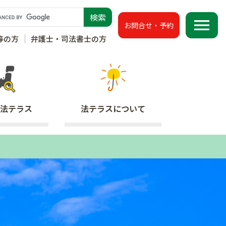
menu
お問合せ・予約
等の方
弁護士・司法書士の方
法テラス
法テラス
について