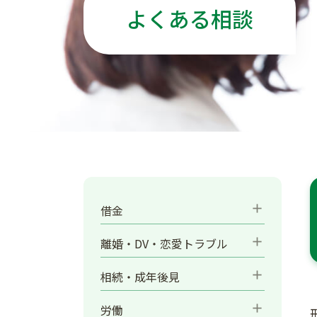
よくある相談
add
借金
add
離婚・DV・恋愛トラブル
add
相続・成年後見
add
労働