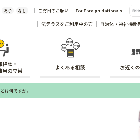
な
あり
なし
ご寄附のお願い
For Foreign Nationals
法テラスをご利用中の方
自治体・福祉機関
律相談・
よくある
相談
お近くの
費用の立替
令とは何ですか。