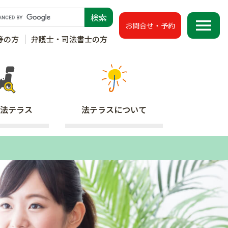
menu
お問合せ・予約
等の方
弁護士・司法書士の方
法テラス
法テラス
について