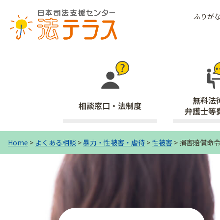
ふりが
無料法
相談窓口・法制度
弁護士等
Home
>
よくある相談
>
暴力・性被害・虐待
>
性被害
>
損害賠償命