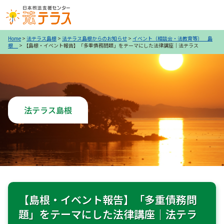
Home
>
法テラス島根
>
法テラス島根からのお知らせ
>
イベント（相談会・法教育等） 島
根
>
【島根・イベント報告】「多重債務問題」をテーマにした法律講座｜法テラス
法テラス島根
【島根・イベント報告】「多重債務問
題」をテーマにした法律講座｜法テラ