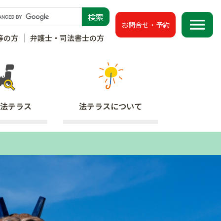
menu
お問合せ・予約
等の方
弁護士・司法書士の方
法テラス
法テラス
について