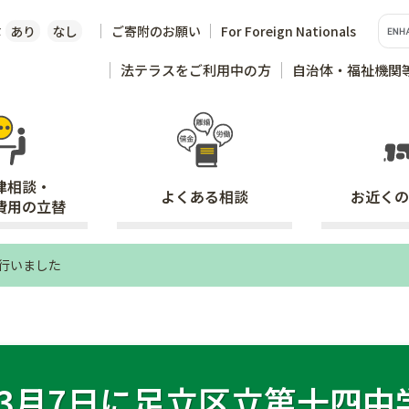
な
あり
なし
ご寄附のお願い
For Foreign Nationals
法テラスをご利用中の方
自治体・福祉機関
律相談・
よくある
相談
お近くの
費用の立替
を行いました
年3月7日に足立区立第十四中