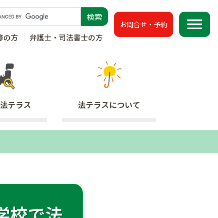
menu
お問合せ・予約
等の方
弁護士・司法書士の方
法テラス
法テラス
について
学校で法