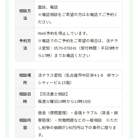
面談、電話
相談方
※電話相談をご希望の方はお電話でご予約く
法
ださい。
Web予約を停止しています。
予約方
※電話でのご予約をご希望の場合は、法テラ
法
ス愛知：0570-078341（受付時間：平日9時か
ら17時）までお電話ください
相談場
法テラス愛知（名古屋市中区栄4-1-8 栄サン
所
シティービル15階）
相談日
【司法書士相談】
時
毎週火曜日10時から13時10分
借金（債務整理）・金銭トラブル（貸金・損
相談内
害賠償）・労働問題などの一般相談 ※ただ
容
し紛争の価額が140万円以下の事件に限りま
す。