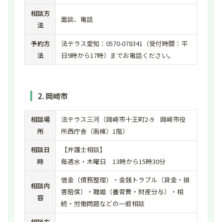
相談方
面談、電話
法
予約方
法テラス愛知：0570-078341（受付時間：平
法
日9時から17時）までお電話ください。
2. 岡崎市
相談場
法テラス三河（岡崎市十王町2-9 岡崎市役
所
所西庁舎（南棟）1階）
相談日
【弁護士相談】
時
毎週水・木曜日 13時から15時30分
借金（債務整理）・金銭トラブル（貸金・損
相談内
害賠償）・離婚（養育費・財産分与）・相
容
続・労働問題などの一般相談
相談方