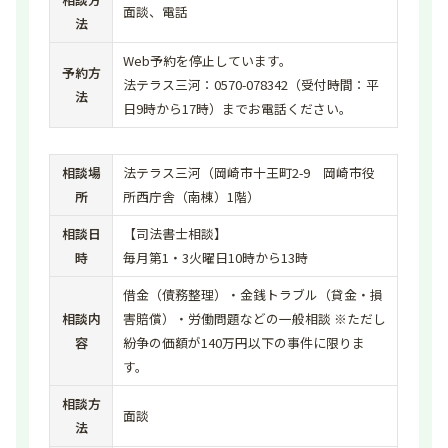
面談、電話
法
Web予約を停止しています。
予約方
法テラス三河：0570-078342（受付時間：平
法
日9時から17時）までお電話ください。
相談場
法テラス三河（岡崎市十王町2-9 岡崎市役
所
所西庁舎（南棟）1階）
相談日
【司法書士相談】
時
毎月第1・3火曜日10時から13時
借金（債務整理）・金銭トラブル（貸金・損
相談内
害賠償）・労働問題などの一般相談 ※ただし
容
紛争の価額が140万円以下の事件に限りま
す。
相談方
面談
法