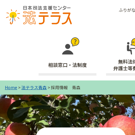
ふりが
無料法
相談窓口・法制度
弁護士等
Home
>
法テラス青森
> 採用情報 青森