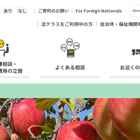
な
あり
なし
ご寄附のお願い
For Foreign Nationals
法テラスをご利用中の方
自治体・福祉機関
律相談・
よくある
相談
お近くの
費用の立替