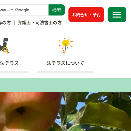
menu
お問合せ・予約
等の方
弁護士・司法書士の方
法テラス
法テラス
について