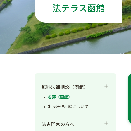
法テラス函館
add
無料法律相談（函館）
名簿（函館）
出張法律相談について
add
法専門家の方へ