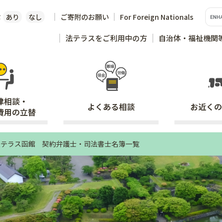
な
あり
なし
ご寄附のお願い
For Foreign Nationals
法テラスをご利用中の方
自治体・福祉機関
律相談・
よくある
相談
お近くの
費用の立替
法テラス函館 契約弁護士・司法書士名簿一覧