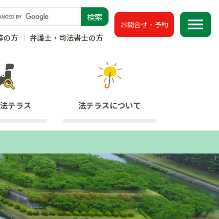
menu
お問合せ・予約
等の方
弁護士・司法書士の方
法テラス
法テラス
について