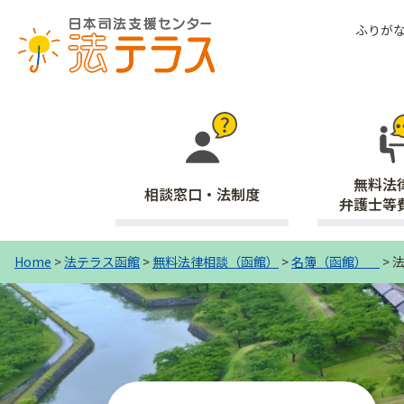
ふりが
無料法
相談窓口・法制度
弁護士等
Home
>
法テラス函館
>
無料法律相談（函館）
>
名簿（函館）
>