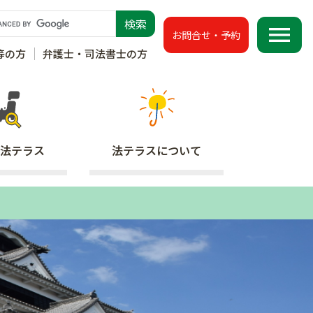
menu
お問合せ・予約
等の方
弁護士・司法書士の方
法テラス
法テラス
について