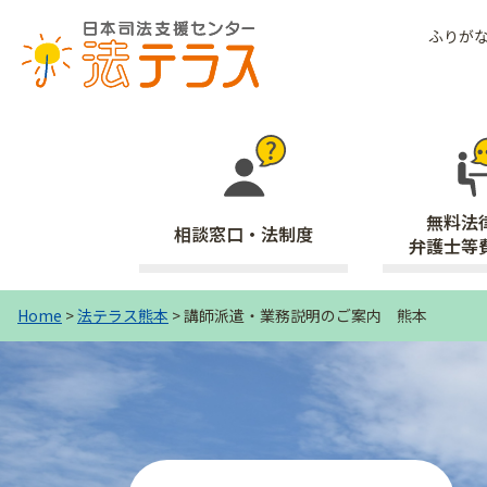
ふりが
無料法
相談窓口・法制度
弁護士等
Home
>
法テラス熊本
> 講師派遣・業務説明のご案内 熊本