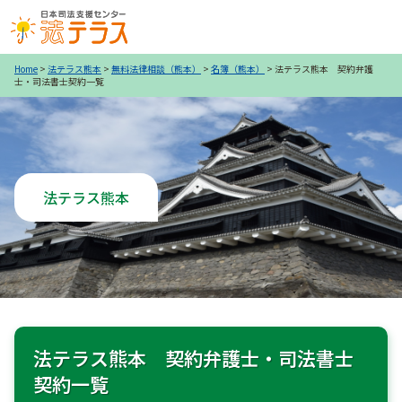
Home
>
法テラス熊本
>
無料法律相談（熊本）
>
名簿（熊本）
>
法テラス熊本 契約弁護
士・司法書士契約一覧
法テラス熊本
法テラス熊本 契約弁護士・司法書士
契約一覧