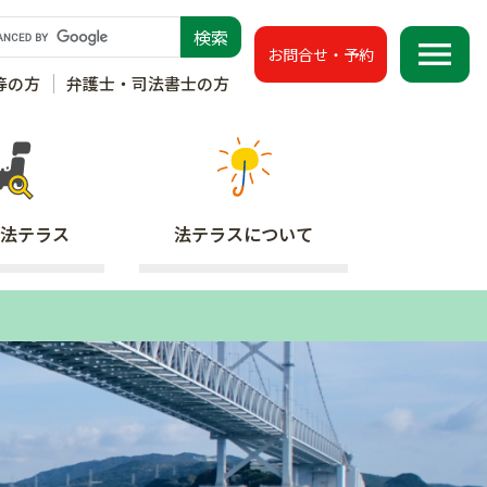
menu
お問合せ・予約
等の方
弁護士・司法書士の方
法テラス
法テラス
について