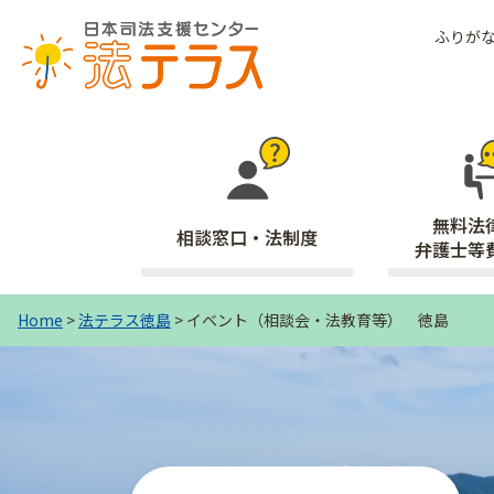
ふりが
無料法
相談窓口・法制度
弁護士等
Home
>
法テラス徳島
> イベント（相談会・法教育等） 徳島