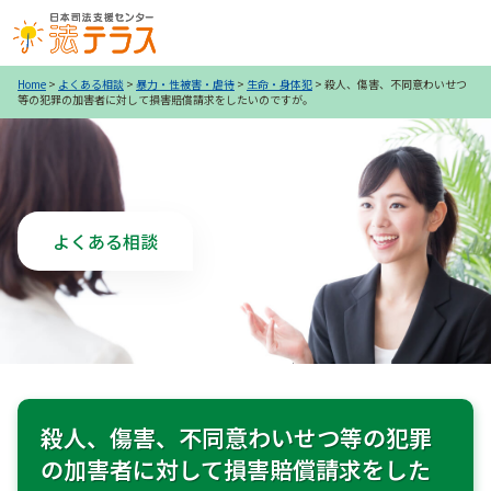
Home
>
よくある相談
>
暴力・性被害・虐待
>
生命・身体犯
>
殺人、傷害、不同意わいせつ
等の犯罪の加害者に対して損害賠償請求をしたいのですが。
よくある相談
殺人、傷害、不同意わいせつ等の犯罪
の加害者に対して損害賠償請求をした