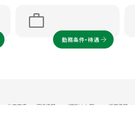
work
勤務条件・待遇
公表事項
調達情報
ご寄附のお願い
採用情報
サイトのご利用にあたって
ウェブアクセシビリティ方針