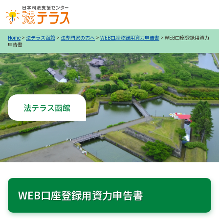
Home
>
法テラス函館
>
法専門家の方へ
>
WEB口座登録用資力申告書
>
WEB口座登録用資力
申告書
法テラス函館
WEB口座登録用資力申告書