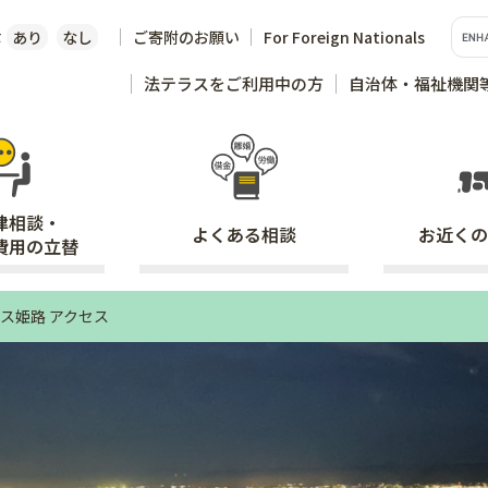
な
あり
なし
ご寄附のお願い
For Foreign Nationals
法テラスをご利用中の方
自治体・福祉機関
律相談・
よくある
相談
お近くの
費用の立替
ス姫路 アクセス