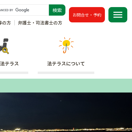
menu
お問合せ・予約
等の方
弁護士・司法書士の方
法テラス
法テラス
について