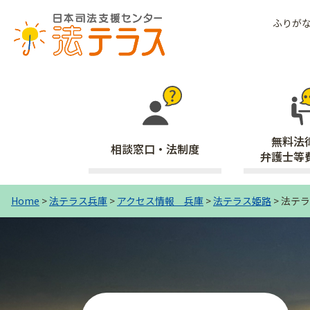
ふりが
無料法
相談窓口・法制度
弁護士等
Home
>
法テラス兵庫
>
アクセス情報 兵庫
>
法テラス姫路
>
法テラ