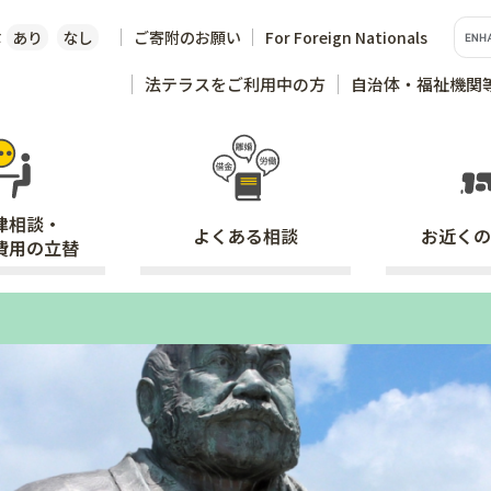
な
あり
なし
ご寄附のお願い
For Foreign Nationals
法テラスをご利用中の方
自治体・福祉機関
律相談・
よくある
相談
お近くの
費用の立替