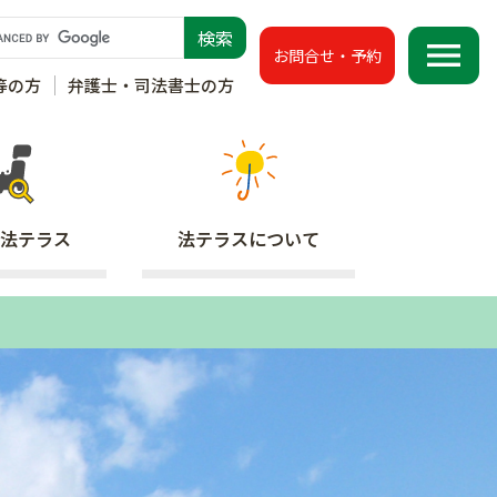
menu
お問合せ・予約
等の方
弁護士・司法書士の方
法テラス
法テラス
について