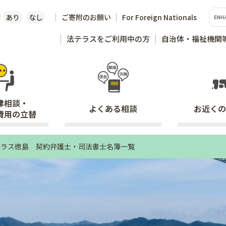
な
あり
なし
ご寄附のお願い
For Foreign Nationals
法テラスをご利用中の方
自治体・福祉機関
律相談・
よくある
相談
お近くの
費用の立替
テラス徳島 契約弁護士・司法書士名簿一覧