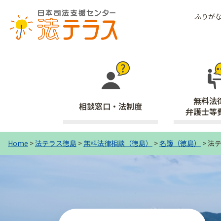
ふりが
無料法
相談窓口・法制度
弁護士等
Home
>
法テラス徳島
>
無料法律相談（徳島）
>
名簿（徳島）
>
法