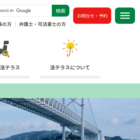
menu
お問合せ・予約
等の方
弁護士・司法書士の方
法テラス
法テラス
について