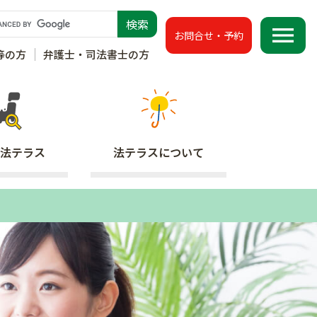
menu
お問合せ・予約
等の方
弁護士・司法書士の方
法テラス
法テラス
について