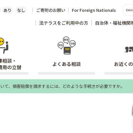
な
あり
なし
ご寄附のお願い
For Foreign Nationals
法テラスをご利用中の方
自治体・福祉機関
律相談・
よくある
相談
お近くの
費用の立替
ついて、損害賠償を請求するには、どのような手続きが必要ですか。