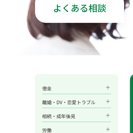
よくある相談
add
借金
add
離婚・DV・恋愛トラブル
add
相続・成年後見
add
労働