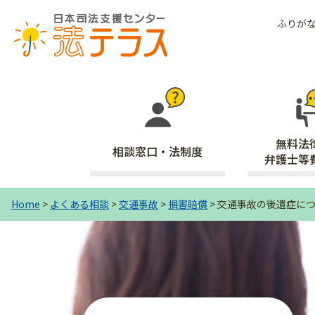
ふりが
無料法
相談窓口・法制度
弁護士等
Home
>
よくある相談
>
交通事故
>
損害賠償
>
交通事故の後遺症に