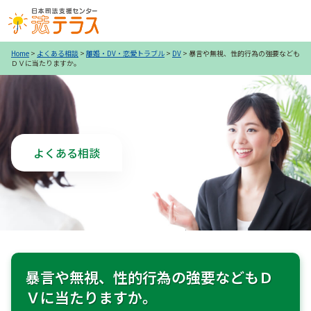
Home
>
よくある相談
>
離婚・DV・恋愛トラブル
>
DV
>
暴言や無視、性的行為の強要なども
ＤＶに当たりますか。
よくある相談
暴言や無視、性的行為の強要などもＤ
Ｖに当たりますか。